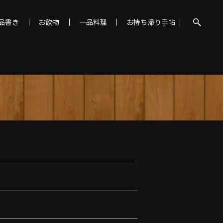
品書き
お飲物
一品料理
お持ち帰り手帖