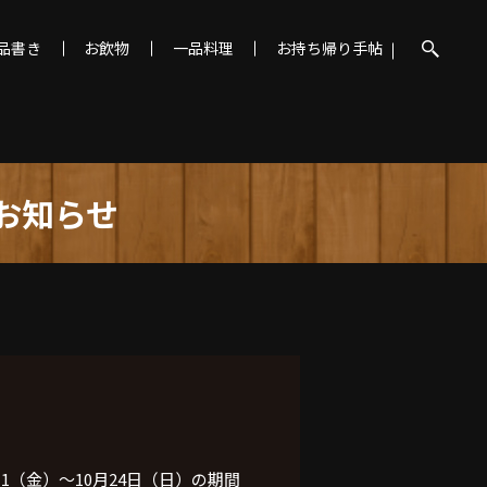
品書き
お飲物
一品料理
お持ち帰り手帖
お知らせ
月
1
（金）〜
10
月
24
日（日）の期間