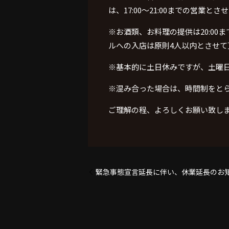
は、
17:00
〜
21:00
までの営業とさせ
※
お酒類、お料理の提供は
20:00
ま
ルへの入店は原則
4
人以内とさせて
※
基本的に土日休みですが、土曜
※
混み合った場合は、時間制をと
ご理解の程、よろしくお願い致し
緊急事態宣言延長に伴い、休業延長のお